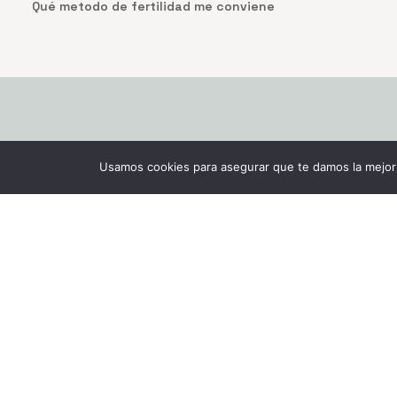
Qué metodo de fertilidad me conviene
Explora
Destac
Usamos cookies para asegurar que te damos la mejor 
Nosotras
Qué m
conviene
Artículos
Test
Recursos
Eboo
Contacto
Eboo