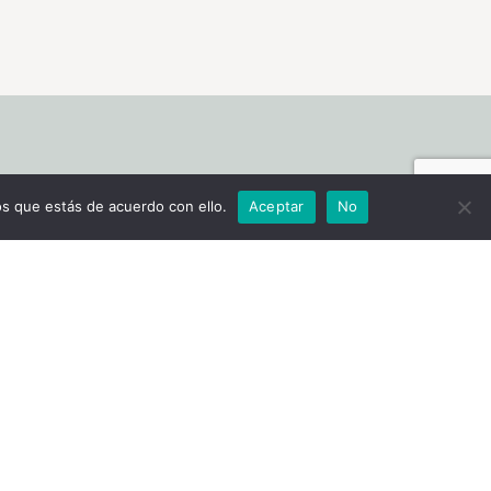
Social Media
s que estás de acuerdo con ello.
Aceptar
No
d
Instagram