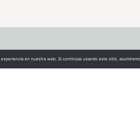
ados
Legal
experiencia en nuestra web. Si continúas usando este sitio, asumiremo
etodo de fertilidad me
Política de privacida
Aviso legal
Política de cookies
k
k