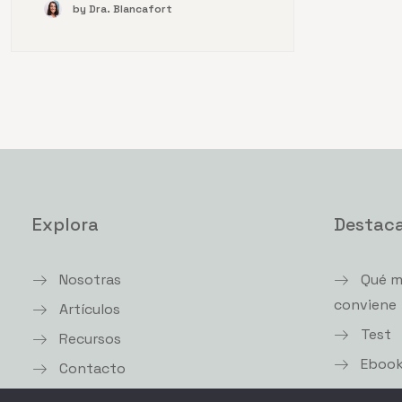
by Dra. Blancafort
Explora
Destac
Nosotras
Qué m
conviene
Artículos
Test
Recursos
Eboo
Contacto
Eboo