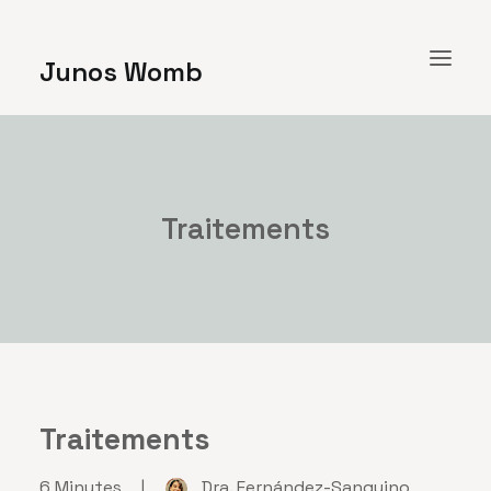
Junos Womb
ACCUEIL
A PROPOS
Traitements
RESSOURCES
CONTACT
FRANÇAIS
RECHERCHE
Traitements
6 Minutes
|
Dra. Fernández-Sanguino