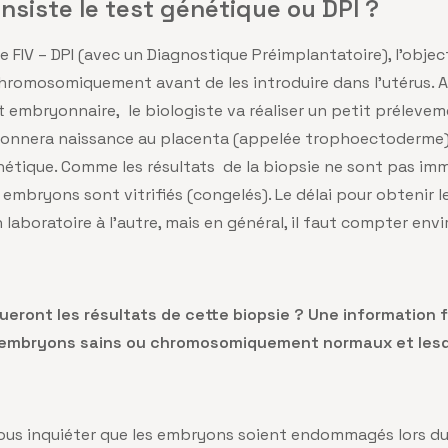
nsiste le test génétique ou DPI ?
e FIV – DPI (avec un Diagnostique Préimplantatoire), l’object
hromosomiquement avant de les introduire dans l’utérus. A
mbryonnaire, le biologiste va réaliser un petit préleveme
 donnera naissance au placenta (appelée trophoectoderme
étique. Comme les résultats de la biopsie ne sont pas imm
embryons sont vitrifiés (congelés). Le délai pour obtenir le
 laboratoire à l’autre, mais en général, il faut compter envi
ueront les résultats de cette biopsie ? Une information 
s embryons sains ou chromosomiquement normaux et lesq
us inquiéter que les embryons soient endommagés lors du