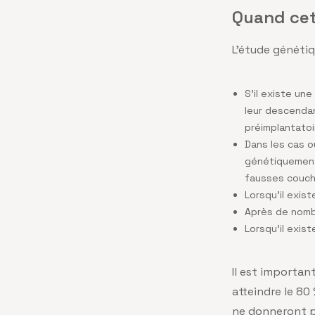
Quand cet
L’étude généti
S’il existe un
leur descendan
préimplantato
Dans les cas o
génétiquement
fausses couc
Lorsqu’il exi
Après de nomb
Lorsqu’il exis
Il est importan
atteindre le 80
ne donneront pa