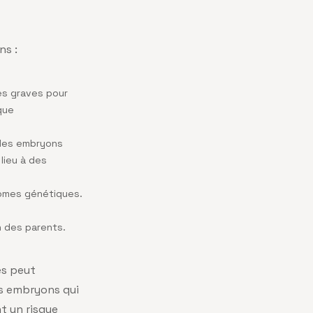
ns :
ies graves pour
que
 des embryons
lieu à des
romes génétiques.
n des parents.
es peut
es embryons qui
t un risque