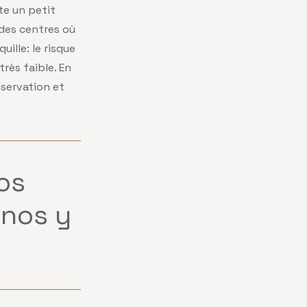
te un petit
 des centres où
ille: le risque
rès faible. En
nservation et
os
anos
y