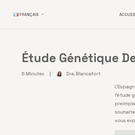
FRANÇAIS
ACCUEI
Étude Génétique De
6 Minutes
|
Dra. Blancafort
L’Espagn
l’étude 
preimpla
souhaite
vous exp