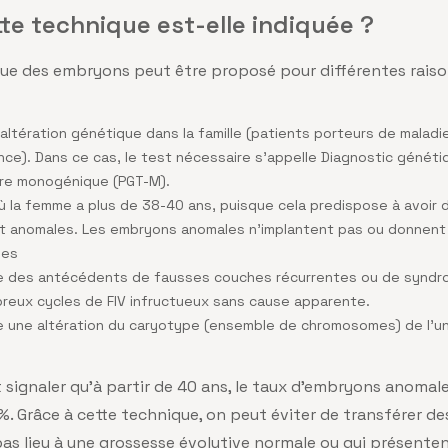
te technique est-elle indiquée ?
que des embryons peut être proposé pour différentes raiso
e altération génétique dans la famille (patients porteurs de malad
ce). Dans ce cas, le test nécessaire s’appelle Diagnostic généti
ire monogénique (PGT-M).
ù la femme a plus de 38-40 ans, puisque cela predispose à avoir
 anomales. Les embryons anomales n’implantent pas ou donnent 
hes
ste des antécédents de fausses couches récurrentes ou de synd
reux cycles de FIV infructueux sans cause apparente.
te une altération du caryotype (ensemble de chromosomes) de l’u
t signaler qu’à partir de 40 ans, le taux d’embryons anomal
 %. Grâce à cette technique, on peut éviter de transférer d
s lieu à une grossesse évolutive normale ou qui présenten