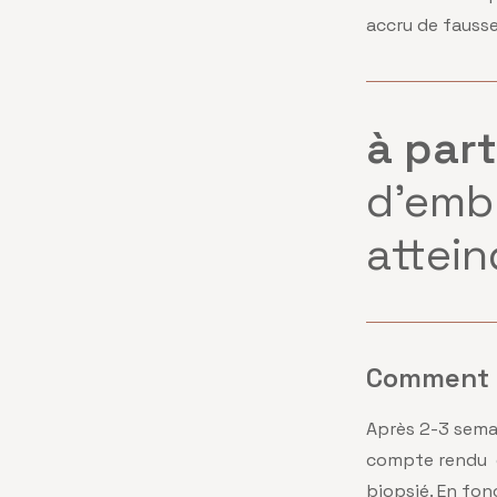
accru de fauss
à part
d'emb
attein
Comment s
Après 2-3 semai
compte rendu g
biopsié. En fonc