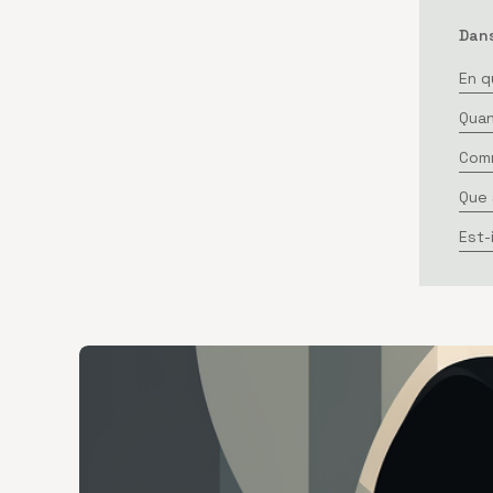
Dans
En q
Quan
Comm
Que 
Est-