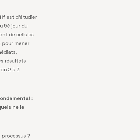
if est d’étudier
u 5è jour du
nt de cellules
) pour mener
édiats,
s résultats
ron 2 à 3
fondamental :
uels ne le
 processus ?