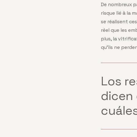
De nombreux pat
risque lié à la
se réalisent ce
réel que les em
plus, la vitrif
qu’ils ne perde
Los re
dicen
cuále