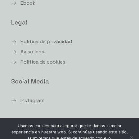
Ebook
Legal
Política de privacidad
Aviso legal
Política de cookies
Social Media
Instagram
Usamos cookies para asegurar que te damos la mejor
© 2026 Junos Womb.
All rights reserved
experiencia en nuestra web. Si continúas usando este sitio,
asumiremos que estás de acuerdo con ello.